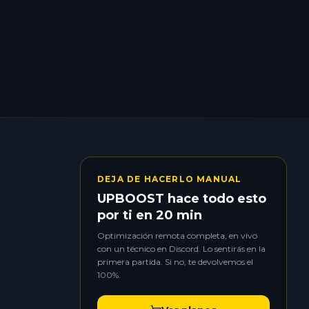
DEJA DE HACERLO MANUAL
UPBOOST hace todo esto
por ti en 20 min
Optimización remota completa, en vivo
con un técnico en Discord. Lo sentirás en la
primera partida. Si no, te devolvemos el
100%.