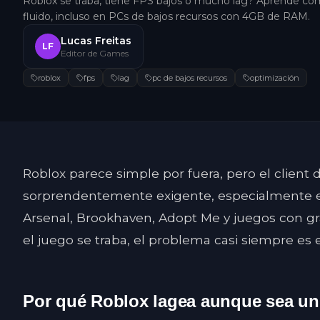
Roblox se traba, tiene FPS bajos o mucho lag? Aprende có
fluido, incluso en PCs de bajos recursos con 4GB de RAM.
Lucas Freitas
LF
Editor de Games
roblox
fps
lag
pc de bajos recursos
optimización
Roblox parece simple por fuera, pero el client
sorprendentemente exigente, especialmente en
Arsenal, Brookhaven, Adopt Me y juegos con gráf
el juego se traba, el problema casi siempre es e
Por qué Roblox lagea aunque sea un 