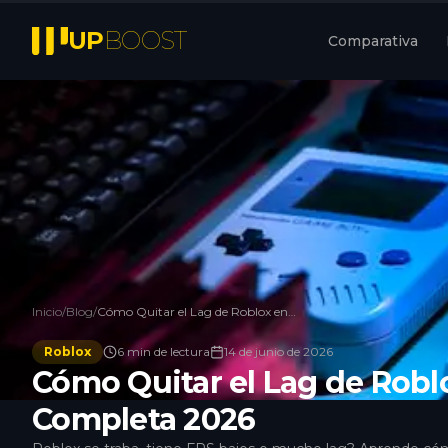
UP
BOOST
Comparativa
Inicio
/
Blog
/
Cómo Quitar el Lag de Roblox en PC: Guía Completa 2026
Roblox
6
min de lectura
14 de junio de 2026
Cómo Quitar el Lag de Robl
Completa 2026