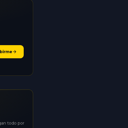
ibirme
agan todo por