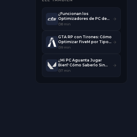
¿Funcionan los
Optimizadores de PC de
Un Clic?
8
min
GTA RP con Tirones: Cómo
Optimizar FiveM por Tipo
de Ciudad
9
min
¿Mi PC Aguanta Jugar
Bien? Cómo Saberlo Sin
Adivinar
7
min