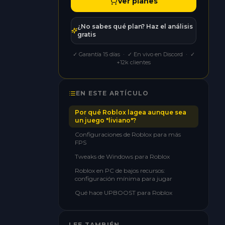
Ver planes
¿No sabes qué plan? Haz el análisis
gratis
✓ Garantía 15 días · ✓ En vivo en Discord · ✓
+12k clientes
EN ESTE ARTÍCULO
Por qué Roblox lagea aunque sea
un juego "liviano"?
Configuraciones de Roblox para más
FPS
Tweaks de Windows para Roblox
Roblox en PC de bajos recursos:
configuración mínima para jugar
Qué hace UPBOOST para Roblox
LEE TAMBIÉN