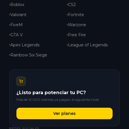
Roblox
CS2
Valorant
Fortnite
FiveM
Warzone
GTA V
Free Fire
Apex Legends
League of Legends
Rainbow Six Siege
¿Listo para potenciar tu PC?
Más de 12.000 clientes ya juegan al siguiente nivel.
Ver planes
REDES SOCIALES