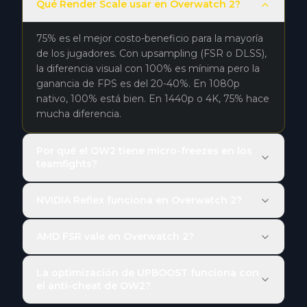
Qué Render Scale usar en Overwatch 2?
75% es el mejor costo-beneficio para la mayoría
de los jugadores. Con upsampling (FSR o DLSS),
la diferencia visual con 100% es mínima pero la
ganancia de FPS es del 20-40%. En 1080p
nativo, 100% está bien. En 1440p o 4K, 75% hace
mucha diferencia.
Por qué el OW2 tiene micro-freezes en los
teamfights?
NVIDIA Reflex funciona en Overwatch 2?
AMD FSR vale en Overwatch 2?
La optimización de UPBOOST funciona con
el anti-cheat de OW2?