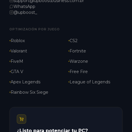
support@upboostbusiness.com.br
WhatsApp
@upboost_
OPTIMIZACIÓN POR JUEGO
Roblox
CS2
Valorant
Fortnite
FiveM
Warzone
GTA V
Free Fire
Apex Legends
League of Legends
Rainbow Six Siege
¿Listo para potenciar tu PC?