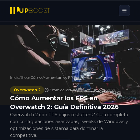
UP
BOOST
Inicio
/
Blog
/
Cómo Aumentar los FPS en Overwatch 2: Guía Definitiva 2026
Overwatch 2
7
min de lectura
16 de junio de 2026
Cómo Aumentar los FPS en
Overwatch 2: Guía Definitiva 2026
Overwatch 2 con FPS bajos o stutters? Guía completa
con configuraciones avanzadas, tweaks de Windows y
optimizaciones de sistema para dominar la
competitiva.